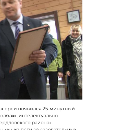
алереи появился 25-минутный
толбах», интелектуально-
ердловского района».
ники из пяти образовательных