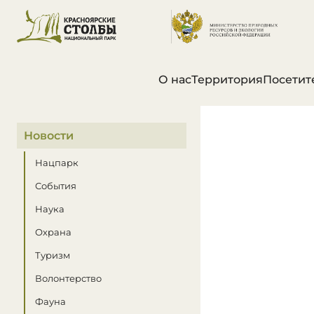
О нас
Территория
Посетит
В этом разделе
Новости
Нацпарк
События
Наука
Охрана
Туризм
Волонтерство
Фауна