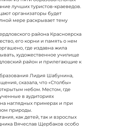
ание лучших туристов-краеведов.
ещают организаторы будет
олной мере раскрывает тему
ердловского района Красноярска
ество, его корни и память о нем
оргашено, где издавна жила
 бывать, художественное училище
рдловский район и прилегающие к
бразования Лидия Шабунина,
щения, сказала, что «Столбы»
открытым небом. Местом, где
ученные в аудиториях
 на наглядных примерах и при
ром природы.
ия, как детей, так и взрослых
едника Вячеслав Щербаков особо