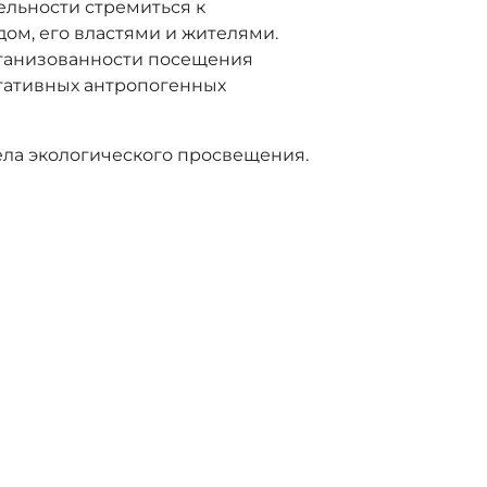
ельности стремиться к
ом, его властями и жителями.
организованности посещения
гативных антропогенных
ела экологического просвещения.