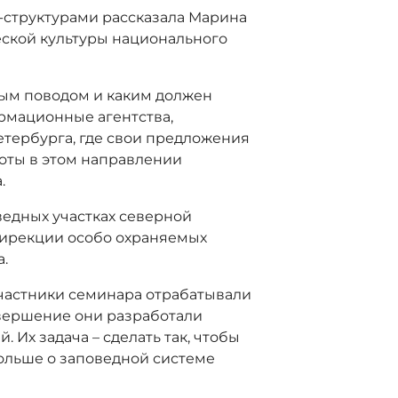
-структурами рассказала Марина
еской культуры национального
ным поводом и каким должен
рмационные агентства,
етербурга, где свои предложения
оты в этом направлении
.
едных участках северной
Дирекции особо охраняемых
.
частники семинара отрабатывали
завершение они разработали
 Их задача – сделать так, чтобы
больше о заповедной системе