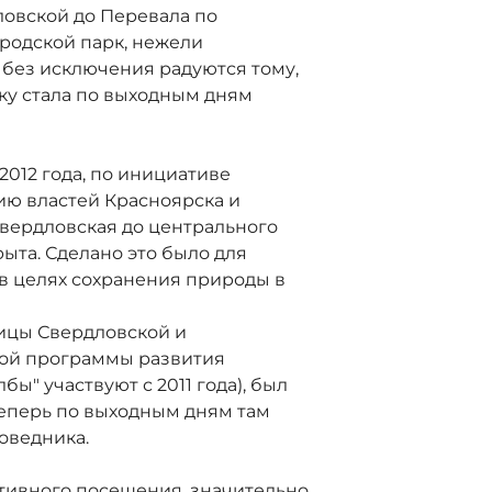
ловской до Перевала по
родской парк, нежели
 без исключения радуются тому,
ику стала по выходным дням
012 года, по инициативе
ю властей Красноярска и
Свердловская до центрального
ыта. Сделано это было для
в целях сохранения природы в
ицы Свердловской и
ной программы развития
бы" участвуют с 2011 года), был
Теперь по выходным дням там
оведника.
ктивного посещения, значительно