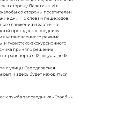
я в сторону Лалетина. И в
 жалобы со стороны посетителей
дние дни. По словам пешеходов,
ного движения и хаотично
ный проход к заповеднику.
ния установленного режима
ы и туристско-экскурсионного
едника приняло решение
отранспорта с 12 августа до 15
оте с улицы Свердловская
крыт и здесь будет находиться
сс-служба заповедника «Столбы».