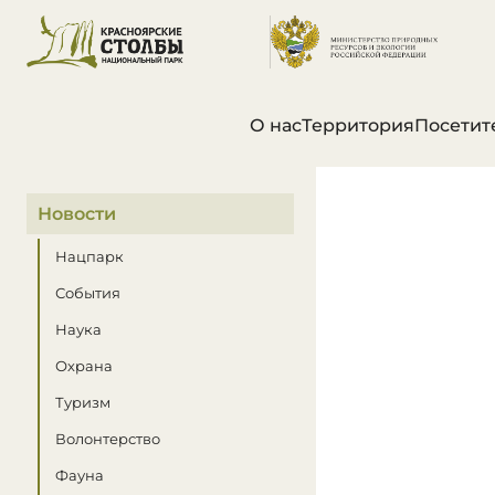
О нас
Территория
Посетит
В этом разделе
Новости
Нацпарк
События
Наука
Охрана
Туризм
Волонтерство
Фауна