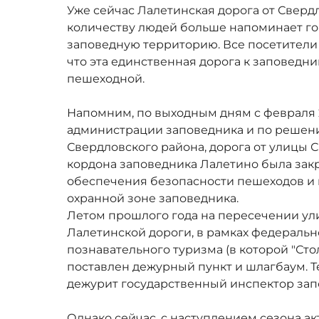
Уже сейчас Лалетинская дорога от Сверд
количеству людей больше напоминает го
заповедную территорию. Все посетители
что эта единственная дорога к заповедн
пешеходной.
Напомним, по выходным дням с февраля 2
администрации заповедника и по решени
Свердловского района, дорога от улицы 
кордона заповедника Лалетино была закр
обеспечения безопасности пешеходов и 
охранной зоне заповедника.
Летом прошлого года на пересечении ул
Лалетинской дороги, в рамках федераль
познавательного туризма (в которой "Стол
поставлен дежурный пункт и шлагбаум. 
дежурит государственный инспектор зап
Однако сейчас, с наступлением сезона а