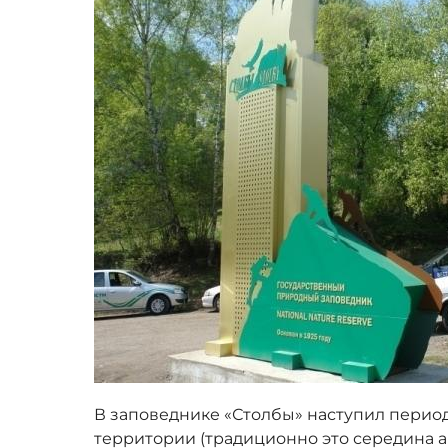
В заповеднике «Столбы» наступил перио
территории (традиционно это середина ав