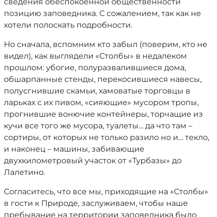
сведения обеспокоенной общественности
позицию заповедника. С сожалением, так как не
хотели полоскать подробности.
Но сначала, вспомним кто забыл (поверим, кто не
видел), как выглядели «Столбы» в недалеком
прошлом: убогие, полуразвалившиеся дома,
обшарпанные стенды, перекосившиеся навесы,
полусгнившие скамьи, хамоватые торговцы в
ларьках с их пивом, «сияющие» мусором тропы,
прогнившие вонючие контейнеры, торчащие из
кучи все того же мусора, туалеты… да что там –
сортиры, от которых не только разило но и… текло,
и наконец – машины, забивающие
двухкилометровый участок от «Турбазы» до
Лалетино.
Согласитесь, что все мы, приходящие на «Столбы»
в гости к Природе, заслуживаем, чтобы наше
пребывание на территории заповедника было