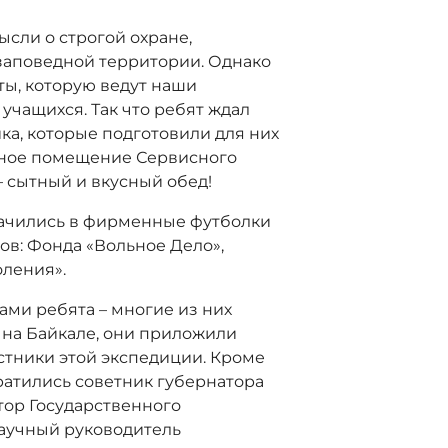
ысли о строгой охране,
аповедной территории. Однако
ты, которую ведут наши
 учащихся. Так что ребят ждал
а, которые подготовили для них
чное помещение Сервисного
– сытный и вкусный обед!
лачились в фирменные футболки
ов: Фонда «Вольное Дело»,
ления».
ми ребята – многие из них
на Байкале, они приложили
стники этой экспедиции. Кроме
ратились советник губернатора
тор Государственного
научный руководитель