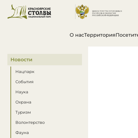
О нас
Территория
Посетит
В этом разделе
Новости
Нацпарк
События
Наука
Охрана
Туризм
Волонтерство
Фауна