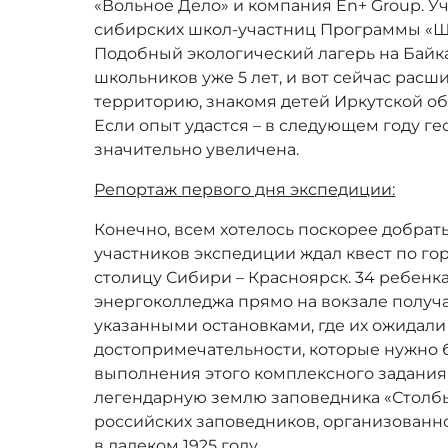
«Вольное Дело» и компания En+ Group. У
сибирских школ-участниц Программы «Ш
Подобный экологический лагерь на Байк
школьников уже 5 лет, и вот сейчас рас
территорию, знакомя детей Иркутской об
Если опыт удастся – в следующем году г
значительно увеличена.
Репортаж первого дня экспедиции:
Конечно, всем хотелось поскорее добратьс
участников экспедиции ждал квест по гор
столицу Сибири – Красноярск. 34 ребенка
энергоколледжа прямо на вокзале получа
указанными остановками, где их ожидали
достопримечательности, которые нужно б
выполнения этого комплексного задания 
легендарную землю заповедника «Столбы
российских заповедников, организованн
в далеком 1925 году.