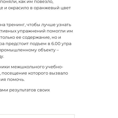
оняли, как им повезло,
це и окрасило в оранжевый цвет
на тренинг, чтобы лучше узнать
ективных упражнений помогли им
 только ее содержание, но и
ра предстоит подъем в 6.00 утра
у промышленному объекту –
у.
дники межшкольного учебно-
, посещение которого вызвало
ния помочь.
ми результатов своих