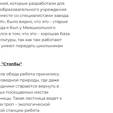
ний, которые разработали для
 образовательного учреждения
есте со специалистами завода.
», было видно, что это – старые
огда я был у Межшкольного
лся в том, что это – хорошая база
ьтуры, так как там работают
 и умеют передать школьникам
 "Столбы"
ле обеда ребята принялись
поведной природы, где даже
удники стараются вернуть в
мых посещаемых местах
ицы. Такая лестница ведет к
х троп – экологической
ой станции ребята