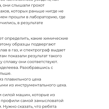
, они слышали грохот
ахов, которых раньше нигде не
ием прошли в лабораторию, где
чились, в результате
т определить, какие химические
поэтому образцы подвергают
ав в газ, и спектрограф выдает
там показали результат такого
у сплаву они соответствуют.
нделеева. Разобравшись с
альше.
из плавильного цеха
ми из инструментального цеха.
и силой машин, которые из
е профили самой замысловатой
 Нужно сказать, что ребята