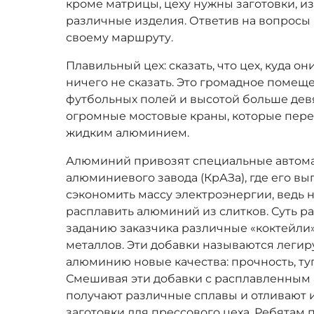
кроме матрицы, цеху нужны заготовки, и
различные изделия. Ответив на вопросы 
своему маршруту.
Плавильный цех: сказать, что цех, куда он
ничего не сказать. Это громадное помещ
футбольных полей и высотой больше девя
огромные мостовые краны, которые пере
жидким алюминием.
Алюминий привозят специальные автом
алюминиевого завода (КрАЗа), где его вы
сэкономить массу электроэнергии, ведь н
расплавить алюминий из слитков. Суть ра
заданию заказчика различные «коктейли»
металлов. Эти добавки называются леги
алюминию новые качества: прочность, туг
Смешивая эти добавки с расплавленным
получают различные сплавы и отливают 
заготовки для прессового цеха. Ребятам 