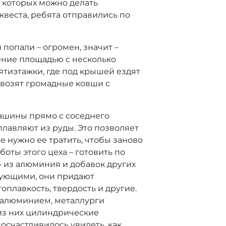
з которых можно делать
квеста, ребята отправились по
и попали – огромен, значит –
ение площадью с несколько
тиэтажки, где под крышей ездят
возят громадные ковши с
ашины прямо с соседнего
плавляют из руды. Это позволяет
е нужно ее тратить, чтобы заново
боты этого цеха – готовить по
 из алюминия и добавок других
рующими, они придают
оплавкость, твердость и другие.
 алюминием, металлурги
из них цилиндрические
посчастливилось увидеть, как