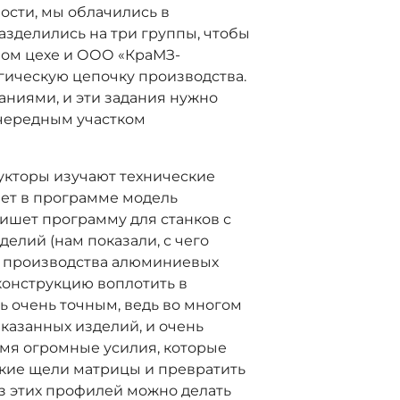
ости, мы облачились в
азделились на три группы, чтобы
ном цехе и ООО «КраМЗ-
гическую цепочку производства.
аниями, и эти задания нужно
очередным участком
укторы изучают технические
ает в программе модель
пишет программу для станков с
елий (нам показали, с чего
с производства алюминиевых
конструкцию воплотить в
ь очень точным, ведь во многом
аказанных изделий, и очень
мя огромные усилия, которые
зкие щели матрицы и превратить
з этих профилей можно делать