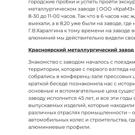
городские пробки и успеть пройти экск
металлургическом заводе ( ООО «КраМЗ»
8-30 до 11-00 часов. Так что в 6 часов нас
выехали, а в 8.20 уже были на заводе, г
Г.В.Харалгина к тому времени на заводе
алюминий мы действительно видели своим
Красноярский металлургический завод
Знакомство с заводом началось с поездки
территории, которая с первого взгляда 
собрались в конференц-зале прессовых ц
краткой беседе познакомила нас с истори
основные и вспомагательные цеха сущест
заводу исполнится 45 лет, и все эти год
выпускаемых изделий, которые находили
различных отраслях промышленности – от
автомобильных колес и строительства, г
алюминиевые профили.