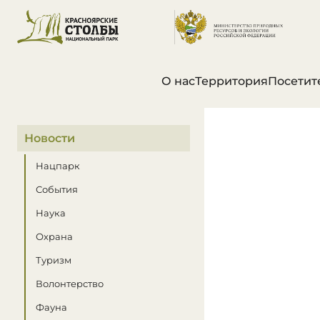
О нас
Территория
Посетит
В этом разделе
Новости
Нацпарк
События
Наука
Охрана
Туризм
Волонтерство
Фауна