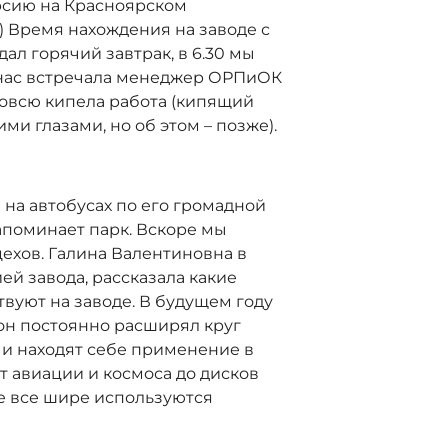
урсию на Красноярском
) Время нахождения на заводе с
 ждал горячий завтрак, в 6.30 мы
де нас встречала менеджер ОРПиОК
 вовсю кипела работа (кипящий
и глазами, но об этом – позже).
 на автобусах по его громадной
напоминает парк. Вскоре мы
ехов. Галина Валентиновна в
ей завода, рассказала какие
вуют на заводе. В будущем году
ы он постоянно расширял круг
 и находят себе применение в
 авиации и космоса до дисков
де все шире используются