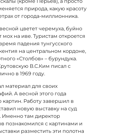
скалы (кроме Перьев), а просто
меняется природа, какую красоту
етрах от города-миллионника.
 весной цветет черемуха, буйно
т мох на иве. Туристам откроется
 время падения тунгусского
кентия на центральном кордоне,
ного «Столбов» – бурундука.
рутовскую В.С.Ким писал с
чно в 1969 году.
л материал для своих
афий. А весной этого года
 картин. Работу завершил в
ставил новую выставку на суд
. Именно там директор
в познакомился с картинами и
ставки разместить эти полотна