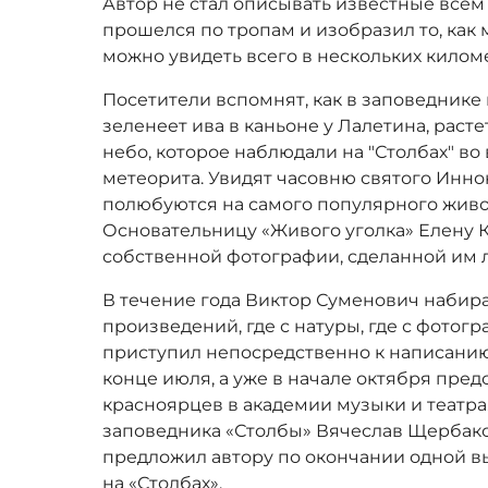
Автор не стал описывать известные всем 
прошелся по тропам и изобразил то, как 
можно увидеть всего в нескольких килом
Посетители вспомнят, как в заповеднике
зеленеет ива в каньоне у Лалетина, расте
небо, которое наблюдали на "Столбах" во
метеорита. Увидят часовню святого Инно
полюбуются на самого популярного живот
Основательницу «Живого уголка» Елену К
собственной фотографии, сделанной им ли
В течение года Виктор Суменович набира
произведений, где с натуры, где с фотогр
приступил непосредственно к написанию
конце июля, а уже в начале октября пред
красноярцев в академии музыки и театра
заповедника «Столбы» Вячеслав Щербако
предложил автору по окончании одной вы
на «Столбах».