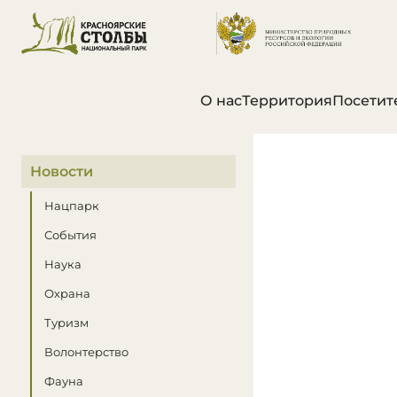
О нас
Территория
Посетит
В этом разделе
Новости
Нацпарк
События
Наука
Охрана
Туризм
Волонтерство
Фауна