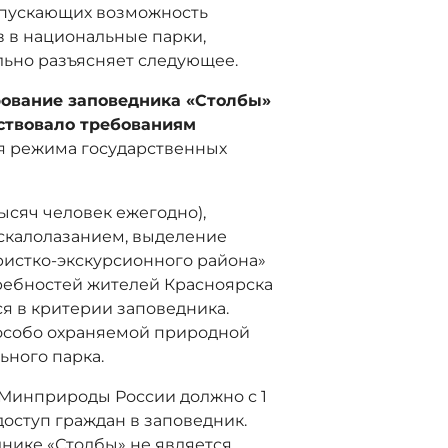
опускающих возможность
 в национальные парки,
ьно разъясняет следующее.
ование заповедника «Столбы»
ствовало требованиям
я режима государственных
ысяч человек ежегодно),
скалолазанием, выделение
ристко-экскурсионного района»
ребностей жителей Красноярска
ся в критерии заповедника.
особо охраняемой природной
ьного парка.
а, Минприроды России должно с 1
доступ граждан в заповедник.
нике «Столбы» не является