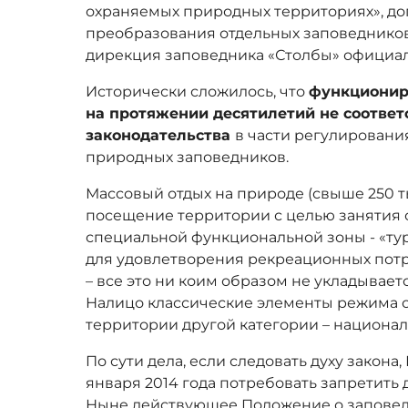
охраняемых природных территориях», д
преобразования отдельных заповедников
дирекция заповедника «Столбы» официал
Исторически сложилось, что
функционир
на протяжении десятилетий не соответ
законодательства
в части регулировани
природных заповедников.
Массовый отдых на природе (свыше 250 т
посещение территории с целью занятия 
специальной функциональной зоны - «ту
для удовлетворения рекреационных пот
– все это ни коим образом не укладывает
Налицо классические элементы режима 
территории другой категории – национал
По сути дела, если следовать духу закон
января 2014 года потребовать запретить 
Ныне действующее Положение о заповед