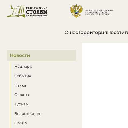
О нас
Территория
Посетит
В этом разделе
Новости
Нацпарк
События
Наука
Охрана
Туризм
Волонтерство
Фауна