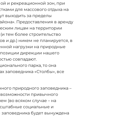
ой и рекреационной зон, при
тками для массового отдыха на
ут выходить за пределы
айона». Предоставления в аренду
ческим лицам на территории
(и тем более строительство
в и др.) никем не планируется, в
енной нагрузки на природные
е позиции дирекции нашего
стью совпадают.
ионального парка, то она
х заповедника «Столбы», все
енного природного заповедника –
 возможности привычного
ем (во всяком случае – на
асштабные социальные и
 заповедника будет вынуждена