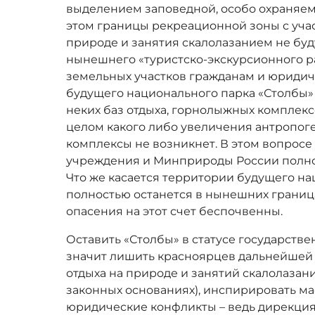
выделением заповедной, особо охраняем
этом границы рекреационной зоны с учас
природе и занятия скалолазанием не буд
нынешнего «туристско-экскурсионного р
земельных участков гражданам и юриди
будущего национального парка «Столбы» 
неких баз отдыха, горнолыжных комплексо
целом какого либо увеличения антропог
комплексы не возникнет. В этом вопрос
учреждения и Минприроды России полно
Что же касается территории будущего нац
полностью останется в нынешних граница
опасения на этот счет беспочвенны.
Оставить «Столбы» в статусе государств
значит лишить красноярцев дальнейшей
отдыха на природе и занятий скалолазани
законных основаниях), инспирировать м
юридические конфликты – ведь дирекция