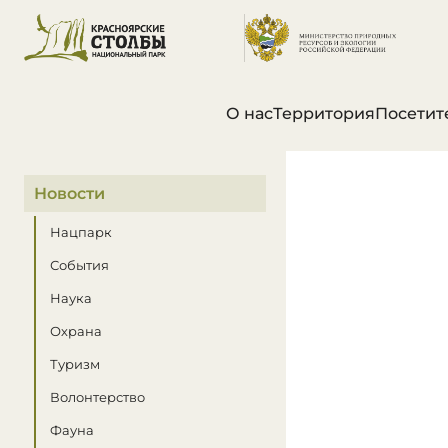
О нас
Территория
Посетит
В этом разделе
Новости
Нацпарк
События
Наука
Охрана
Туризм
Волонтерство
Фауна