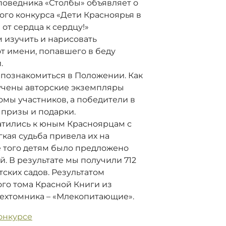
оведника «Столбы» объявляет о
кого конкурса «Дети Красноярья в
от сердца к сердцу!»
 изучить и нарисовать
от имени, попавшего в беду
.
познакомиться в Положении. Как
ручены авторские экземпляры
омы участников, а победители в
призы и подарки.
атились к юным Красноярцам с
кая судьба привела их на
 того детям было предложено
. В результате мы получили 712
ских садов. Результатом
ого тома Красной Книги из
ехтомника – «Млекопитающие».
онкурсе