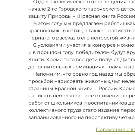
Отдел экологического просвещения зап
начале 2-го Городского творческого детс
защиту Природы – «Красная книга России 
В этом году мы предлагаем ребятишкам
краснокнижных птиц, а также – написать 
пернатого рассказ о его непростой жизни
С условиями участия в конкурсе можно 
и в прошлом году, победителям будут в
Книги. Кроме того все дети получат Дипл
дополнительных номинациях – памятные 
Напомним, что ровно год назад мы обр
просьбой нарисовать животных, чья нелег
страницы Красной книги России. Кроме
написать небольшое эссе от имени зверей
работ от школьников и воспитанников дет
коллективного труда стало издание перв
запланированного на перспективу четыр
Положение о к