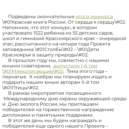
Подведены окончательные
итоги конкурса
\#01Красная книга России. От сердца к сердцу\#02.
Напомним, что этот конкурс, в котором
участвовало 1522 ребенка из 55 детских садов,
школ и гимназий Красноярского края – очередной
этап, рассчитанного на четыре года Проекта
заповедника \#01Столбы\#02 – \#01Дети
Красноярья в защиту природы\#02.
В прошлом году мы, совместно с нашими
юными соавторами,
выпустили
I
-й том
\#01Млекопитающие\#02.
Тема этого года –
пернатые.
К ноябрю мы планируем издать и
подарить нашим юным авторам
II
-й том
\#01Птицы\#02.
В рамках мероприятия посвященного
Международному дню охраны окружающей среды
и
Дню эколога России, мы приглашаем
победителей на торжественное награждение
дипломами и памятными подарками.
В этот же день мы будем награждать и
победителей еще одного нашего Проекта –