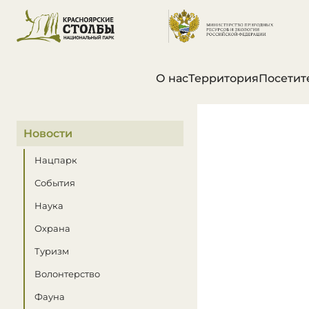
О нас
Территория
Посетит
В этом разделе
Новости
Нацпарк
События
Наука
Охрана
Туризм
Волонтерство
Фауна