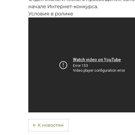
начале Интернет-конкурса.
Условия в ролике
← К новостям