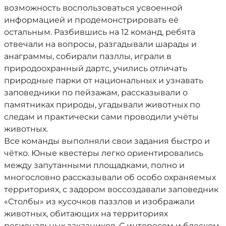
возможность воспользоваться усвоенной
информацией и продемонстрировать её
остальным. Разбившись на 12 команд, ребята
отвечали на вопросы, разгадывали шарады и
анаграммы, собирали пазллы, играли в
природоохранный дартс, учились отличать
природные парки от национальных и узнавать
заповедники по пейзажам, рассказывали о
памятниках природы, угадывали животных по
следам и практически сами проводили учёты
животных.
Все команды выполняли свои задания быстро и
чётко. Юные квестеры легко ориентировались
между запутанными площадками, полно и
многословно рассказывали об особо охраняемых
территориях, с задором воссоздавали заповедник
«Столбы» из кусочков паззлов и изображали
животных, обитающих на территориях
региональных заказников. С интересом и блеском