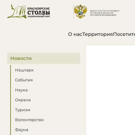
О нас
Территория
Посетит
В этом разделе
Новости
Нацпарк
События
Наука
Охрана
Туризм
Волонтерство
Фауна