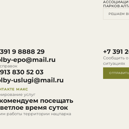
АССОЦИАЦИ
ПАРКОВ АЛТ
РЕШАЕМ В
 391 9 8888 29
+7 391 2
Сообщить о
olby-epo@mail.ru
ситуациях
 справок
 913 830 52 03
ОТПРАВИТ
olby-uslugi@mail.ru
НТАКТЕ
МАКС
нирование услуг
комендуем посещать
светлое время суток
им работы территории нацпарка