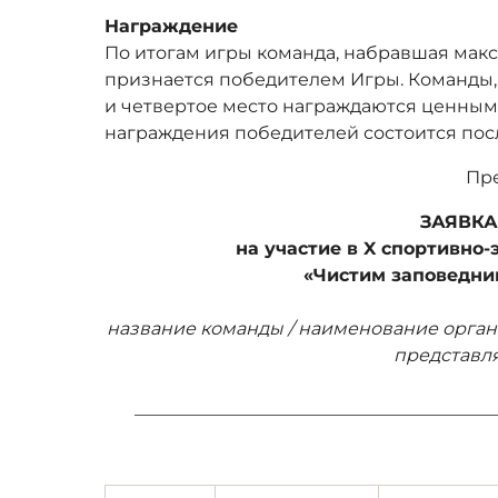
Награждение
По итогам игры команда, набравшая мак
признается победителем Игры. Команды, 
и четвертое место награждаются ценны
награждения победителей состоится пос
Пре
ЗАЯВК
на участие в X спортивно-
«Чистим заповедн
название команды / наименование орган
представля
________________________________________