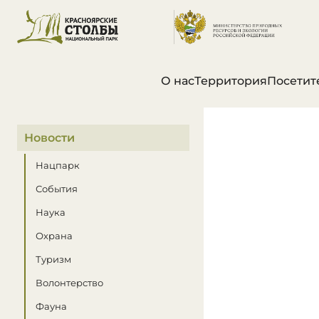
О нас
Территория
Посетит
В этом разделе
Новости
Нацпарк
События
Наука
Охрана
Туризм
Волонтерство
Фауна