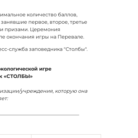
симальное количество баллов,
занявшие первое, второе, третье
ми призами. Церемония
ле окончания игры на Перевале.
сс-служба заповедника "Столбы".
А
экологической игре
ик «СТОЛБЫ»
изации/учреждения, которую она
ет:
_________________________________