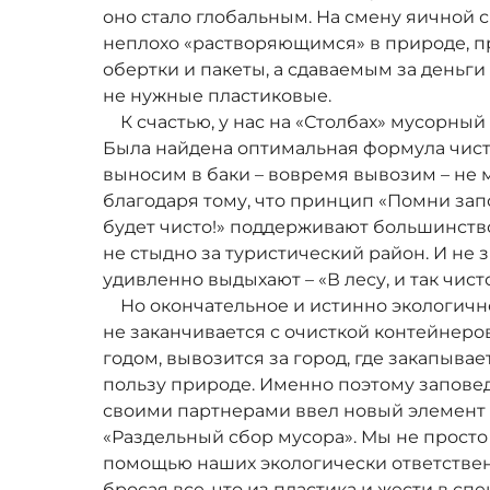
оно стало глобальным. На смену яичной с
неплохо «растворяющимся» в природе, 
обертки и пакеты, а сдаваемым за деньг
не нужные пластиковые.
К счастью, у нас на «Столбах» мусорный
Была найдена оптимальная формула чист
выносим в баки – вовремя вывозим – не м
благодаря тому, что принцип «Помни запо
будет чисто!» поддерживают большинство
не стыдно за туристический район. И не з
удивленно выдыхают – «В лесу, и так чист
Но окончательное и истинно экологичн
не заканчивается с очисткой контейнеров
годом, вывозится за город, где закапывае
пользу природе. Именно поэтому запове
своими партнерами ввел новый элемент 
«Раздельный сбор мусора». Мы не просто 
помощью наших экологически ответствен
бросая все, что из пластика и жести в с