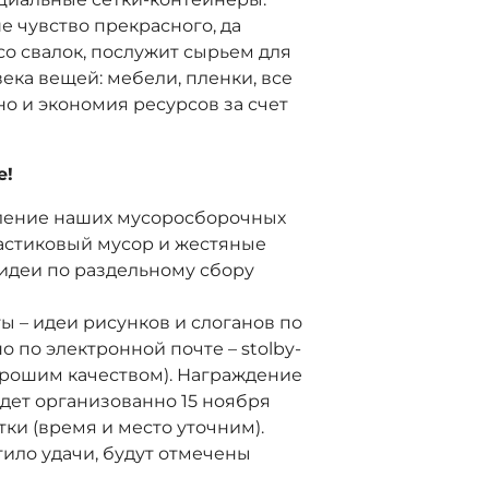
 чувство прекрасного, да
со свалок, послужит сырьем для
ека вещей: мебели, пленки, все
 но и экономия ресурсов за счет
е!
ление наших мусоросборочных
ластиковый мусор и жестяные
е идеи по раздельному сбору
 – идеи рисунков и слоганов по
но по электронной почте – stolby-
орошим качеством). Награждение
дет организованно 15 ноября
ки (время и место уточним).
атило удачи, будут отмечены