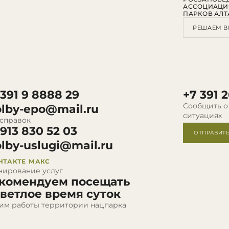
АССОЦИАЦИ
ПАРКОВ АЛТ
РЕШАЕМ В
 391 9 8888 29
+7 391 2
Сообщить о
olby-epo@mail.ru
ситуациях
 справок
 913 830 52 03
ОТПРАВИТ
olby-uslugi@mail.ru
НТАКТЕ
МАКС
нирование услуг
комендуем посещать
светлое время суток
им работы территории нацпарка