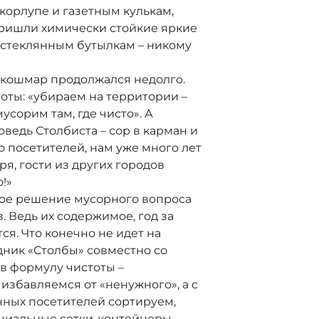
корлупе и газетным кулькам,
пришли химически стойкие яркие
и стеклянным бутылкам – никому
 кошмар продолжался недолго.
оты: «убираем на территории –
усорим там, где чисто». А
ведь Столбиста – сор в карман и
 посетителей, нам уже много лет
ря, гости из других городов
о!»
ое решение мусорного вопроса
. Ведь их содержимое, год за
тся. Что конечно не идет на
дник «Столбы» совместно со
в формулу чистоты –
избавляемся от «ненужного», а с
ных посетителей сортируем,
пециальные сетки-контейнеры.