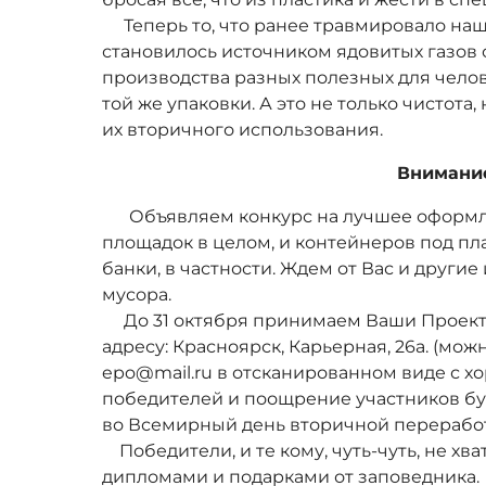
Теперь то, что ранее травмировало наше
становилось источником ядовитых газов 
производства разных полезных для челов
той же упаковки. А это не только чистота,
их вторичного использования.
Внимани
Объявляем конкурс на лучшее оформ
площадок в целом, и контейнеров под п
банки, в частности. Ждем от Вас и други
мусора.
До 31 октября принимаем Ваши Проекты
адресу: Красноярск, Карьерная, 26а. (мож
epo@mail.ru в отсканированном виде с х
победителей и поощрение участников бу
во Всемирный день вторичной переработ
Победители, и те кому, чуть-чуть, не хв
дипломами и подарками от заповедника.