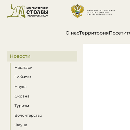
О нас
Территория
Посетит
В этом разделе
Новости
Нацпарк
События
Наука
Охрана
Туризм
Волонтерство
Фауна