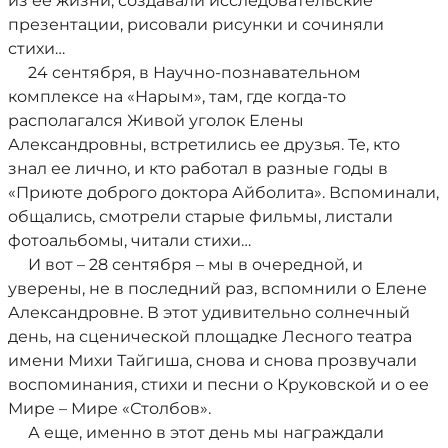
из ее жизни, создавали исследовательские
презентации, рисовали рисунки и сочиняли
стихи…
24 сентября, в Научно-познавательном
комплексе на «Нарым», там, где когда-то
располагался Живой уголок Елены
Александровны, встретились ее друзья. Те, кто
знал ее лично, и кто работал в разные годы в
«Приюте доброго доктора Айболита». Вспоминали,
общались, смотрели старые фильмы, листали
фотоальбомы, читали стихи…
И вот – 28 сентября – мы в очередной, и
уверены, не в последний раз, вспомнили о Елене
Александровне. В этот удивительно солнечный
день, на сценической площадке Лесного театра
имени Михи Тайгиша, снова и снова прозвучали
воспоминания, стихи и песни о Круковской и о ее
Мире – Мире «Столбов».
А еще, именно в этот день мы награждали