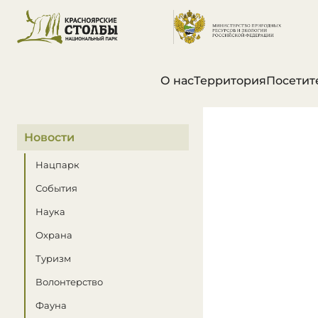
О нас
Территория
Посетит
В этом разделе
Новости
Нацпарк
События
Наука
Охрана
Туризм
Волонтерство
Фауна