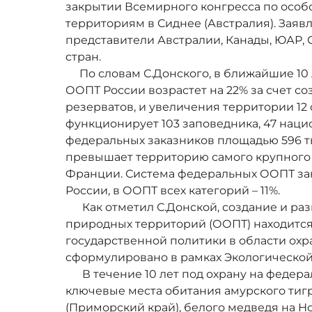
закрытии Всемирного конгресса по осо
территориям в Сиднее (Австралия). Заяв
представители Австралии, Канады, ЮАР, 
стран.
По словам С.Донского, в ближайшие 10
ООПТ России возрастет на 22% за счет с
резерватов, и увеличения территории 12
функционирует 103 заповедника, 47 наци
федеральных заказников площадью 596 тыс
превышает территорию самого крупного 
Франции. Система федеральных ООПТ за
России, в ООПТ всех категорий – 11%.
Как отметил С.Донской, создание и раз
природных территорий (ООПТ) находится
государственной политики в области ох
сформулировано в рамках Экологической
В течение 10 лет под охрану на федера
ключевые места обитания амурского тигр
(Приморский край), белого медведя на Н