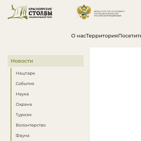
О нас
Территория
Посетит
В этом разделе
Новости
Нацпарк
События
Наука
Охрана
Туризм
Волонтерство
Фауна