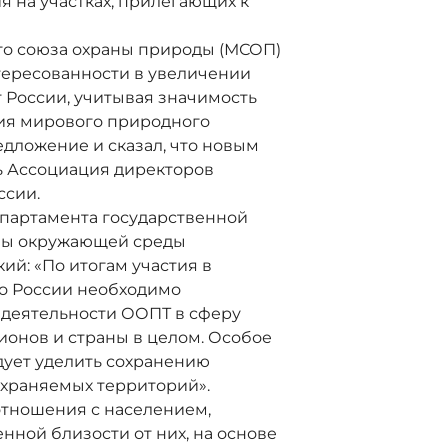
 на участках, прилегающих к
 союза охраны природы (МСОП)
тересованности в увеличении
 России, учитывая значимость
ия мирового природного
едложение и сказал, что новым
ть Ассоциация директоров
ссии.
партамента государственной
аны окружающей среды
й: «По итогам участия в
то России необходимо
 деятельности ООПТ в сферу
ионов и страны в целом. Особое
дует уделить сохранению
охраняемых территорий».
отношения с населением,
ной близости от них, на основе