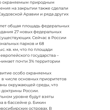
бо охраняемым природным
ления на закрытии также сделали
Саудовской Аравии и ряда других
 лет общая площадь федеральных
оздания 27 новых федеральных
 существующих. Сейчас в России
ональных парков и 68
. кв. км, что по площади
европейского государства –
нимает почти 3% территории
витие особо охраняемых
 в числе основных приоритетов
раны окружающей среды, что
 доктрины России.
льном уровне будут взяты
а в бассейне р. Бикин
овосибирских островах. В