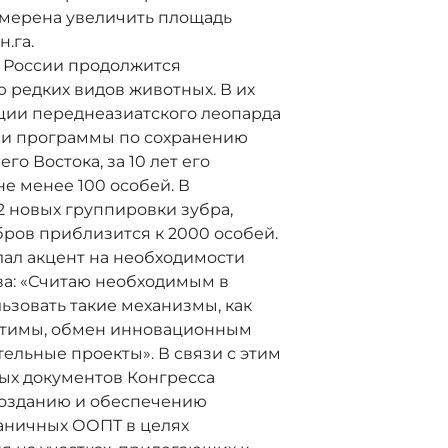
амерена увеличить площадь
н.га.
 России продолжится
 редких видов животных. В их
ции переднеазиатского леопарда
ции программы по сохранению
о Востока, за 10 лет его
не менее 100 особей. В
2 новых группировки зубра,
ров приблизится к 2000 особей.
ал акцент на необходимости
а: «Считаю необходимым в
ьзовать такие механизмы, как
атимы, обмен инновационным
ельные проекты». В связи с этим
ых документов Конгресса
созданию и обеспечению
аничных ООПТ в целях