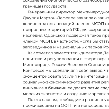
сохранения биологического разнообразия
границам государств.
Генеральный директор Международного
Джулия Мартон-Лефевре заявила о заин
количества организаций-членов МСОП от
природных территорий РФ для сохранен
наследия. С.Донской поддержал такое пр
членом МСОП, в частности, могла бы ста
заповедников и национальных парков Ро
Как отметил заместитель директора Де
политики и регулирования в сфере охр
Минприроды России Всеволод Степаницки
Конгрессе мы сделали для себя вывод, ч
сконцентрировать усилия на интеграции
социально-экономического развития рег
внимание в ближайшее десятилетие сле
морских экосистем и созданию морских 
По его словам, необходимо развивать 
проживающим на ООПТ и в непосредствен