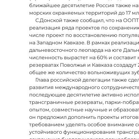
ближайшее десятилетие Россия также н
морских охраняемых территорий до 17 мл
С.Донской также сообщил, что на ООПТ
реализация ряда проектов по сохранению
числе проект по восстановлению популя
на Западном Кавказе. В рамках реализа
дальневосточного леопарда на юге Дальнег
численность вырастет на 60% и составит 
резерватах Поволжья и Кавказа создадут 
общее же количество вольноживущих зуб
Глава российской делегации также сдел
развития международного сотрудничеств
последующее десятилетие активно испол
трансграничные резерваты, парки-побр
опытом, совместные научные и образоват
он предложил дополнить проекты итогов
требованием уделять особое внимание 
устойчивого функционирования трансгр