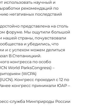
ет использовать научный и
ыработки рекомендаций по
ению негативных последствий
остойно представлена на столь
ом форуме. Мы ощутили большой
и нашей страны, почувствовали
ообщества и убедились, что
и и с успехом можем делиться
азал В.Степаницкий.
го конгресса по особо
N World ParksCongress) –
риториям (WCPA)
UCN). Конгресс проходил с 12 по
). Ранее конгресс принимали ЮАР –
ресс-служба Минприроды России