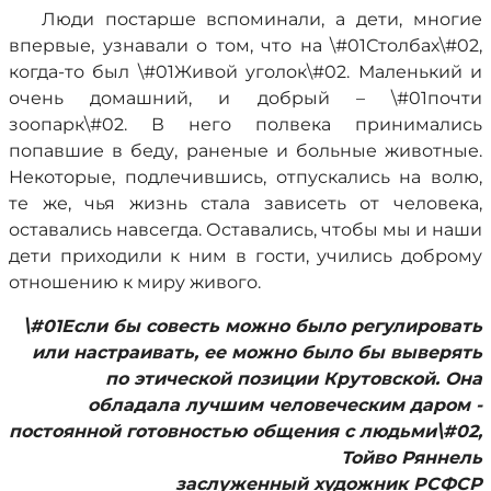
Люди постарше вспоминали, а дети, многие
впервые, узнавали о том, что на \#01Столбах\#02,
когда-то был \#01Живой уголок\#02. Маленький и
очень домашний, и добрый – \#01почти
зоопарк\#02. В него полвека принимались
попавшие в беду, раненые и больные животные.
Некоторые, подлечившись, отпускались на волю,
те же, чья жизнь стала зависеть от человека,
оставались навсегда. Оставались, чтобы мы и наши
дети приходили к ним в гости, учились доброму
отношению к миру живого.
\#01Если бы совесть можно было регулировать
или настраивать, ее можно было бы выверять
по этической позиции Крутовской. Она
обладала лучшим человеческим даром -
постоянной готовностью общения с людьми\#02,
Тойво Ряннель
заслуженный художник РСФСР