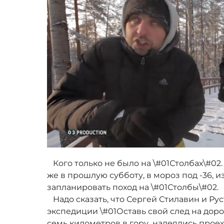
Кого только не было на \#01Столбах\#02.
же в прошлую субботу, в мороз под -36,
запланировать поход на \#01Столбы\#02.
Надо сказать, что Сергей Стилавин и Рус
экспедиции \#01Оставь свой след на доро
семь километров в гору надеялись проех