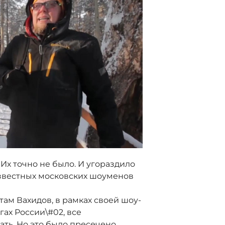
 Их точно не было. И угораздило
 известных московских шоуменов
там Вахидов, в рамках своей шоу-
гах России\#02, все
ать. Но это было пресечено