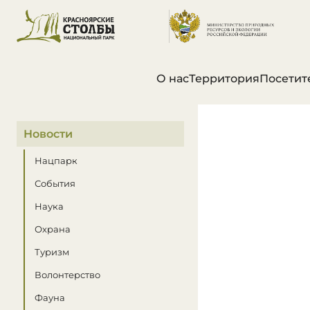
О нас
Территория
Посетит
В этом разделе
Новости
Нацпарк
События
Наука
Охрана
Туризм
Волонтерство
Фауна