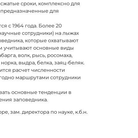
 сжатые сроки, комплексно для
, предназначенные для
 с 1964 года. Более 20
научные сотрудники) на лыжах
ведника, которые охватывают
ам учитывают основные виды
абарга, волк, рысь, росомаха,
 норка, выдра, белка, заяц-беляк.
ится расчет численности
егодно маршрутами сотрудники
ать основные тенденции в
ения заповедника.
, зам. директора по науке, к.б.н.