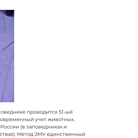
поведнике проводится 51-ый
новременный учет животных,
России (в заповедниках и
йствах). Метод ЗМУ единственный