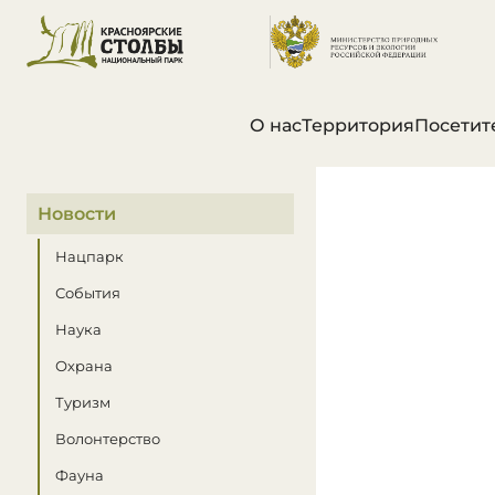
О нас
Территория
Посетит
В этом разделе
Новости
Нацпарк
События
Наука
Охрана
Туризм
Волонтерство
Фауна