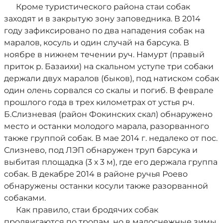
Кроме туристического района стаи собак
заходят и в закрытую зону заповедника. В 2014
году зафиксировано по два нападения собак на
маралов, косуль и один случай на барсука. В
ноябре в нижнем течении руч. Намурт (правый
приток р. Базаихи) на скальном уступе три собаки
держали двух маралов (быков), под натиском собак
один олень сорвался со скалы и погиб. В феврале
прошлого года в трех километрах от устья рч.
Б.Слизневая (район Фокинских скал) обнаружено
место и останки молодого марала, разорванного
также группой собак. В мае 2014 г. недалеко от пос.
Слизнево, под ЛЭП обнаружен труп барсука и
выбитая площадка (3 х 3 м), где его держала группа
собак. В декабре 2014 в районе ручья Роево
обнаружены останки косули также разорванной
собаками.
Как правило, стаи бродячих собак
продвигаются по тропам, но в малоснежные зимы,