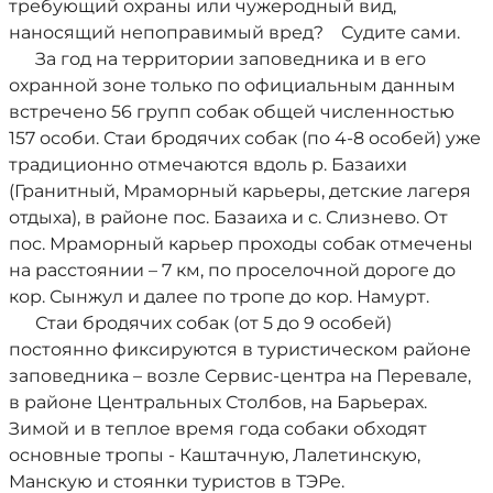
требующий охраны или чужеродный вид,
наносящий непоправимый вред? Судите сами.
За год на территории заповедника и в его
охранной зоне только по официальным данным
встречено 56 групп собак общей численностью
157 особи. Стаи бродячих собак (по 4-8 особей) уже
традиционно отмечаются вдоль р. Базаихи
(Гранитный, Мраморный карьеры, детские лагеря
отдыха), в районе пос. Базаиха и с. Слизнево. От
пос. Мраморный карьер проходы собак отмечены
на расстоянии – 7 км, по проселочной дороге до
кор. Сынжул и далее по тропе до кор. Намурт.
Стаи бродячих собак (от 5 до 9 особей)
постоянно фиксируются в туристическом районе
заповедника – возле Сервис-центра на Перевале,
в районе Центральных Столбов, на Барьерах.
Зимой и в теплое время года собаки обходят
основные тропы - Каштачную, Лалетинскую,
Манскую и стоянки туристов в ТЭРе.