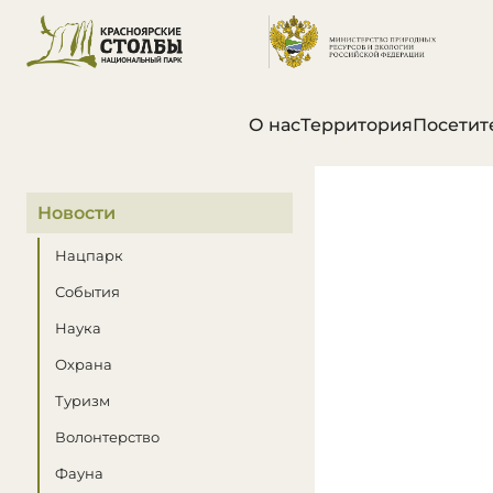
О нас
Территория
Посетит
В этом разделе
Новости
Нацпарк
События
Наука
Охрана
Туризм
Волонтерство
Фауна