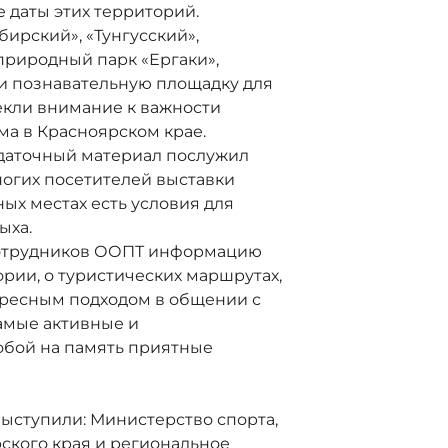
 даты этих территорий.
рский», «Тунгусский»,
риродный парк «Ергаки»,
и познавательную площадку для
екли внимание к важности
ма в Красноярском крае.
даточный материал послужил
огих посетителей выставки
ых местах есть условия для
ыха.
отрудников ООПТ информацию
ории, о туристических маршрутах,
ресным подходом в общении с
самые активные и
обой на память приятные
ступили: Министерство спорта,
ского края и региональное