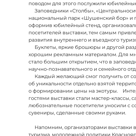
поводом для этого послужили юбилейные
Заповедники «Столбы», «Центральносиби
национальный парк «Шушенский бор» и п
оформив юбилейный стенд, организовал
посетителей выставки, тем самым привл
развития внутреннего и въездного туриз
Буклеты, яркие брошюры и другой раз
хорошим рекламным материалом. Для мн
стало большим открытием, что в заповедн
научно-познавательного и семейного отд
Каждый желающий смог получить от с
об уникальности отдельно взятой террит
о формировании цены на экотуры. Инте
гостями выставки стали мастер-классы, 
любознательные посетители уносили с с
сувениры, сделанные своими руками.
Напомним, организаторами выставки вы
туризма, молодежной политики Краснояр