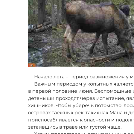
Начало лета – период размножения у 
Важным периодом у копытных является 
в первой половине июня. Беспомощные
детеныши проходят через испытание, яв
хищников. Чтобы уберечь потомство, лос
островах таежных рек, таких как Мана и
приспосабливается к опасности и подолг
затаившись в траве или густой чаще.