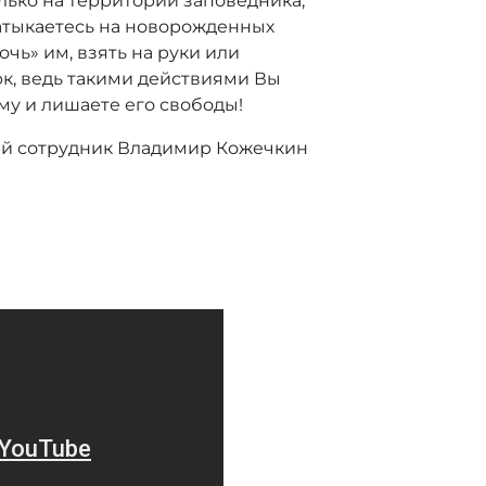
ько на территории заповедника,
натыкаетесь на новорожденных
очь» им, взять на руки или
рк, ведь такими действиями Вы
у и лишаете его свободы!
й сотрудник Владимир Кожечкин