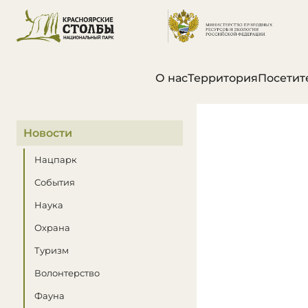
О нас
Территория
Посетит
В этом разделе
Новости
Нацпарк
События
Наука
Охрана
Туризм
Волонтерство
Фауна