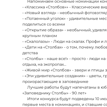
Напоминаем основные номинации конк
• «Классика «Столбов»» - Классические в
• «Новый взгляд» - необычный фотовзгл
• «Потаенный уголок» - удивительные мес
поделиться со всеми
• «Открытие образа» - необычный, удив
крупным планом
• «Скалолазы» - Люди на скалах. Профи и
• «Дети на «Столбах» - о том, почему люб
детства
• «Столбы» - наше все!» - просто - люди на
отдыха, на экотропах…
• «Живой мир «Столбов» - звери и птицы
• «Эти удивительные создания» - цветы, г
произрастающие в заповеднике
Лучшие работы будут напечатаны в юб
«Заповеднику Столбы» - 90 лет»
Итоги конкурса будут подведены 10 июля
первые места в номинациях, и ставшие с