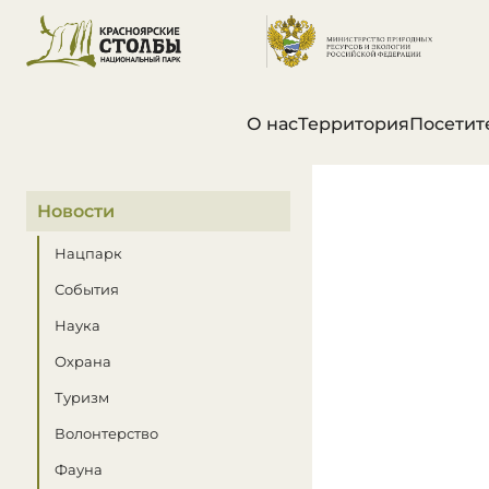
О нас
Территория
Посетит
В этом разделе
Новости
Нацпарк
События
Наука
Охрана
Туризм
Волонтерство
Фауна