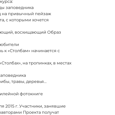
урса:
иды заповедника
яд на привычный пейзаж
та, с которыми хочется
ляющий, восхищающий Образ
 любители
овь к «Столбам» начинается с
 «Столбах», на тропинках, в местах
 заповедника
рибы, травы, деревья…
илейной фотокниге
 2015 г. Участники, занявшие
оавторами Проекта получат