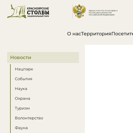
О нас
Территория
Посетит
В этом разделе
Новости
Нацпарк
События
Наука
Охрана
Туризм
Волонтерство
Фауна