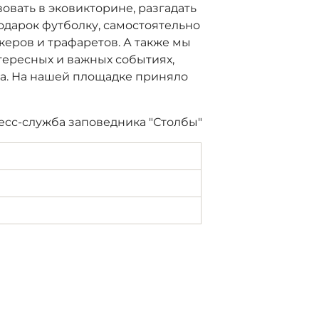
овать в эковикторине, разгадать
одарок футболку, самостоятельно
еров и трафаретов. А также мы
тересных и важных событиях,
ха. На нашей площадке приняло
есс-служба заповедника "Столбы"