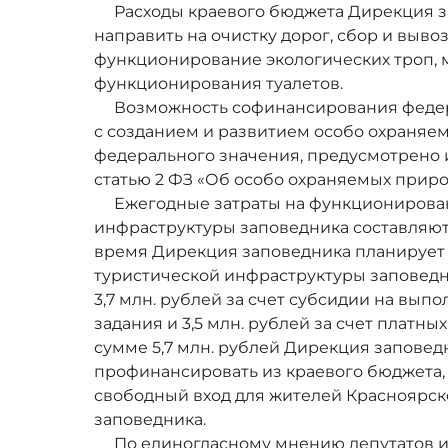
Расходы краевого бюджета Дирекция з
направить на очистку дорог, сбор и выво
функционирование экологических троп, 
функционирования туалетов.
Возможность софинансирования федер
с созданием и развитием особо охраняе
федерального значения, предусмотрено
статью 2 ФЗ «Об особо охраняемых приро
Ежегодные затраты на функционирован
инфраструктуры заповедника составляют 
время Дирекция заповедника планирует 
туристической инфраструктуры заповедник
3,7 млн. рублей за счет субсидии на вып
задания и 3,5 млн. рублей за счет платны
сумме 5,7 млн. рублей Дирекция заповед
профинансировать из краевого бюджета,
свободный вход для жителей Красноярск
заповедника.
По единогласному мнению депутатов и 