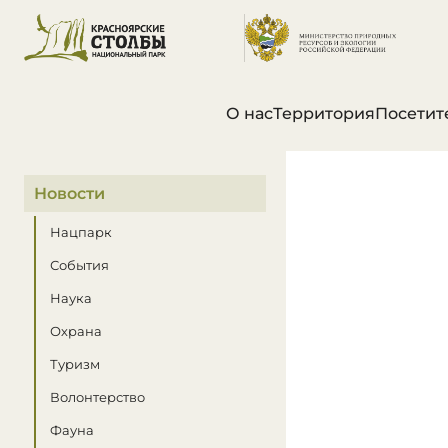
О нас
Территория
Посетит
В этом разделе
Новости
Нацпарк
События
Наука
Охрана
Туризм
Волонтерство
Фауна