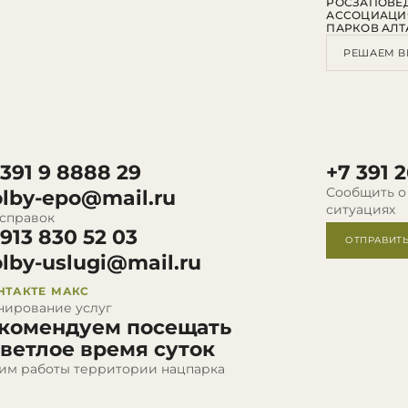
РОСЗАПОВЕ
АССОЦИАЦИ
ПАРКОВ АЛТ
РЕШАЕМ В
 391 9 8888 29
+7 391 2
Сообщить о
olby-epo@mail.ru
ситуациях
 справок
 913 830 52 03
ОТПРАВИТ
olby-uslugi@mail.ru
НТАКТЕ
МАКС
нирование услуг
комендуем посещать
светлое время суток
им работы территории нацпарка