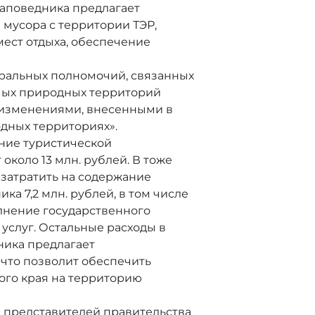
аповедника предлагает
з мусора с территории ТЭР,
мест отдыха, обеспечение
альных полномочий, связанных
мых природных территорий
 изменениями, внесенными в
дных территориях».
ие туристической
около 13 млн. рублей. В тоже
затратить на содержание
а 7,2 млн. рублей, в том числе
олнение государственного
х услуг. Остальные расходы в
ника предлагает
 что позволит обеспечить
ого края на территорию
представителей правительства