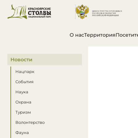
О нас
Территория
Посетит
В этом разделе
Новости
Нацпарк
События
Наука
Охрана
Туризм
Волонтерство
Фауна