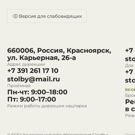
Версия для слабовидящих
660006, Россия, Красноярск,
+7
ул. Карьерная, 26-а
st
Адрес дирекции
Для
+7 391 261 17 10
+7
stolby@mail.ru
st
Приёмная
ВКО
Пн-чт: 9:00–18:00
Бро
Пт: 9:00–17:00
Ре
Режим работы дирекции нацпарка
в 
Реж
© ФГБУ Национальный парк «Красноярские Столбы»
Поли