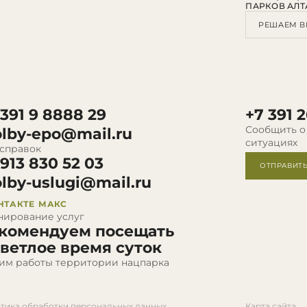
ПАРКОВ АЛТ
РЕШАЕМ В
 391 9 8888 29
+7 391 2
Сообщить о
olby-epo@mail.ru
ситуациях
 справок
 913 830 52 03
ОТПРАВИТ
olby-uslugi@mail.ru
НТАКТЕ
МАКС
нирование услуг
комендуем посещать
светлое время суток
им работы территории нацпарка
тика обработки персональных данных
Карта сайта