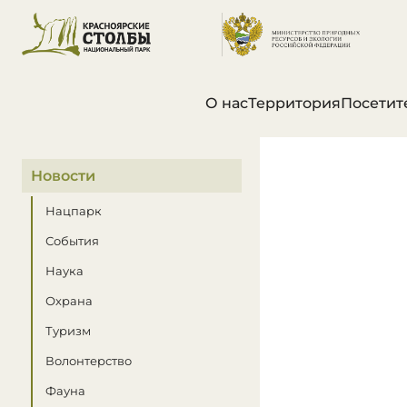
О нас
Территория
Посетит
В этом разделе
Новости
Нацпарк
События
Наука
Охрана
Туризм
Волонтерство
Фауна