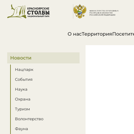
О нас
Территория
Посетит
В этом разделе
Новости
Нацпарк
События
Наука
Охрана
Туризм
Волонтерство
Фауна