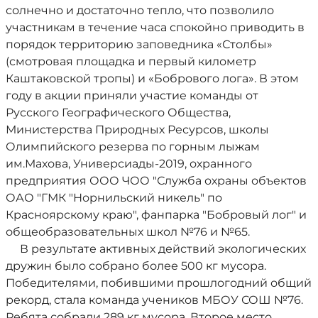
солнечно и достаточно тепло, что позволило
участникам в течение часа спокойно приводить в
порядок территорию заповедника «Столбы»
(смотровая площадка и первый километр
Каштаковской тропы) и «Бобрового лога». В этом
году в акции приняли участие команды от
Русского Географического Общества,
Министерства Природных Ресурсов, школы
Олимпийского резерва по горным лыжам
им.Махова, Универсиады-2019, охранного
предприятия ООО ЧОО "Служба охраны объектов
ОАО "ГМК "Норнильский никель" по
Красноярскому краю", фанпарка "Бобровый лог" и
общеобразовательных школ №76 и №65.
В результате активных действий экологических
дружин было собрано более 500 кг мусора.
Победителями, побившими прошлогодний общий
рекорд, стала команда учеников МБОУ СОШ №76.
Ребята собрали 289 кг мусора. Второе место