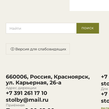
Поиск по сайту
ПОИСК
Версия для слабовидящих
660006, Россия, Красноярск,
+7
ул. Карьерная, 26-а
st
Адрес дирекции
Для
+7 391 261 17 10
+7
stolby@mail.ru
st
Приёмная
ВКО