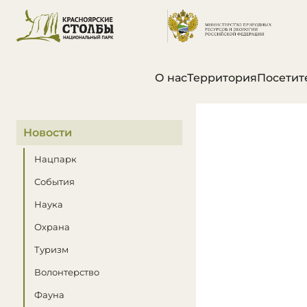
О нас
Территория
Посетит
В этом разделе
Новости
Нацпарк
События
Наука
Охрана
Туризм
Волонтерство
Фауна