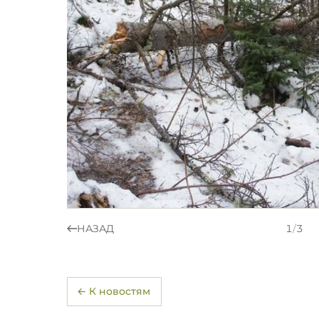
НАЗАД
1
/
3
← К новостям