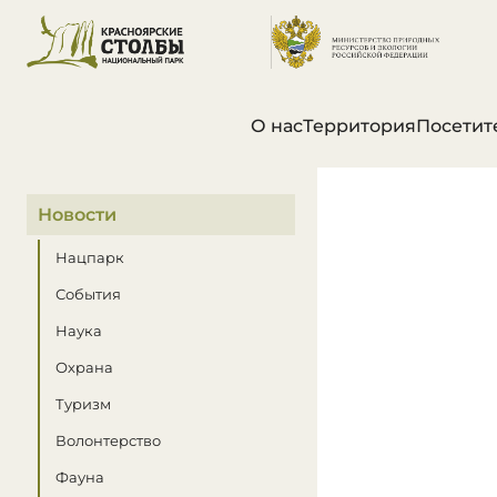
О нас
Территория
Посетит
В этом разделе
Новости
Нацпарк
События
Наука
Охрана
Туризм
Волонтерство
Фауна