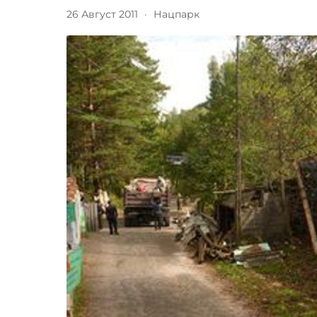
26 Август 2011
·
Нацпарк