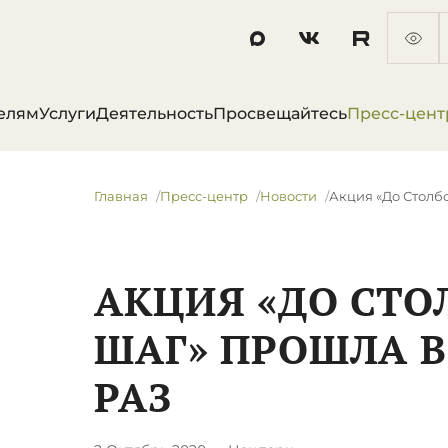
елям
Услуги
Деятельность
Просвещайтесь
Пресс-цент
Главная
Пресс-центр
Новости
​Акция «До Столб
​АКЦИЯ «ДО СТО
ШАГ» ПРОШЛА 
РАЗ