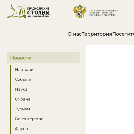
О нас
Территория
Посетит
В этом разделе
Новости
Нацпарк
События
Наука
Охрана
Туризм
Волонтерство
Фауна