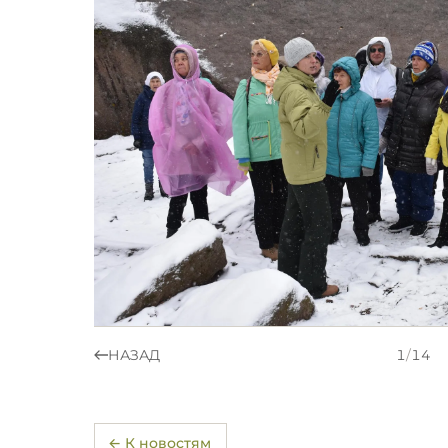
НАЗАД
1
/
14
← К новостям