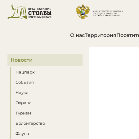
О нас
Территория
Посетит
В этом разделе
Новости
Нацпарк
События
Наука
Охрана
Туризм
Волонтерство
Фауна