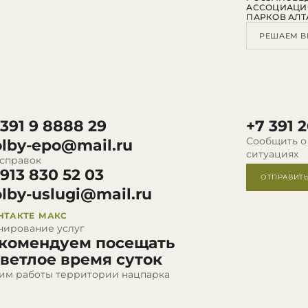
АССОЦИАЦИ
ПАРКОВ АЛТ
РЕШАЕМ В
 391 9 8888 29
+7 391 2
Сообщить о
olby-epo@mail.ru
ситуациях
 справок
 913 830 52 03
ОТПРАВИТ
olby-uslugi@mail.ru
НТАКТЕ
МАКС
нирование услуг
комендуем посещать
светлое время суток
им работы территории нацпарка