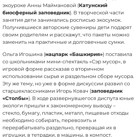
экоуроке Анны Маймановой (
Катунский
биосферный заповедник
). В творческой части
занятия дети занимались росписью экосумок.
Получившиеся авторские сувениры дети подарят
своим родителям и расскажут, что пакеты можно
заменить на практичные и долговечные сумки.
Ольга Игошина (
нацпарк «Башкирия»
) поставила
со школьниками мини-спектакль «Сэр мусор», в
игровой форме рассказав о вторичном
использовании сырья и раздельном сборе мусора.
Эту же тему, но уже в форме дискуссии развил со
старшеклассниками Игорь Ковач (
заповедник
«Столбы»
). В ходе развернувшегося диспута юные
экологи пришли к закономерному выводу –
стекло, бумагу, пластик, металл, пищевые отходы
необходимо собирать, перевозить и
перерабатывать раздельно, превращая их в
игрушки, в тетрадки, в машины, в компост.