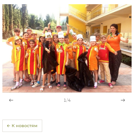
1
/
4
← К новостям