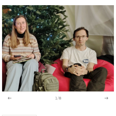
1
/
8