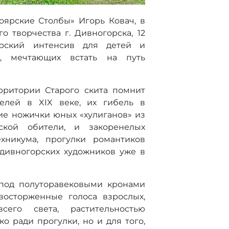
оярские Столбы» Игорь Ковач, в
о творчества г. Дивногорска, 12
ерский интенсив для детей и
, мечтающих встать на путь
рритории Старого скита помнит
телей в XIX веке, их гибель в
ие ножички юных «хулиганов» из
ской обители, и закоренелых
ехникума, прогулки романтиков
дивногорских художников уже в
 под полуторавековыми кронами
восторженные голоса взрослых,
его света, растительностью
о ради прогулки, но и для того,