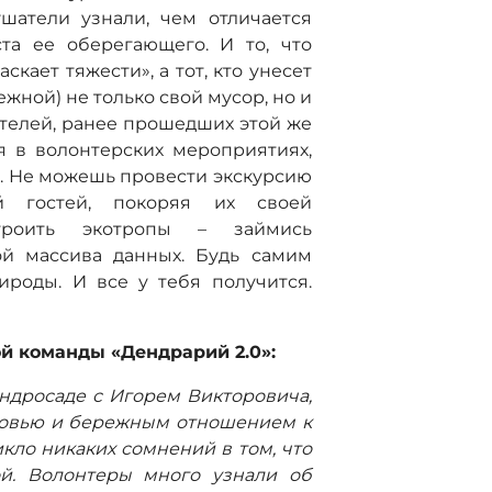
ушатели узнали, чем отличается
та ее оберегающего. И то, что
аскает тяжести», а тот, кто унесет
ежной) не только свой мусор, но и
ителей, ранее прошедших этой же
я в волонтерских мероприятиях,
ы. Не можешь провести экскурсию
й гостей, покоряя их своей
троить экотропы – займись
ой массива данных. Будь самим
ироды. И все у тебя получится.
й команды «Дендрарий 2.0»:
Дендросаде с Игорем Викторовича,
бовью и бережным отношением к
икло никаких сомнений в том, что
ой. Волонтеры много узнали об