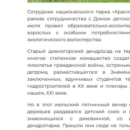
Сотрудник национального парка «Красн
рамках сотрудничества с Домом детског
июля провел образовательно-волонт
взрослых с особыми потребностями
экологического волонтерства.
Старый дивногорский дендросад на те
многое: степенное монашество созда
лихолетье гражданской войны, остреньк
детдома, разместившегося в Знамен
заключенных, вдумчивых студентов т
гидростроителей в XX веке и пленэры 
нашем, XXI веке.
Но в этот июльский пятничный вечер
деревьев раздавался детский смех и 
знакомящихся с диковинной, со вс
дендропарка. Пришли они сюда не тольк