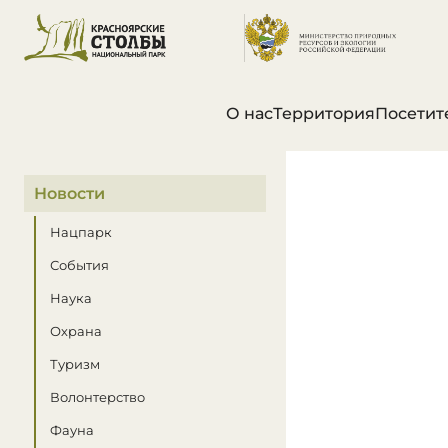
О нас
Территория
Посетит
В этом разделе
Новости
Нацпарк
События
Наука
Охрана
Туризм
Волонтерство
Фауна