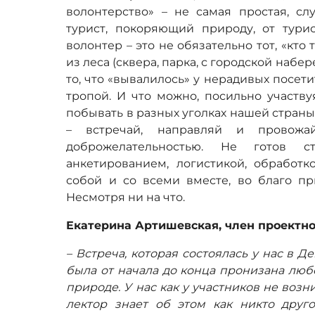
волонтерство» – не самая простая, сл
турист, покоряющий природу, от турис
волонтер – это не обязательно тот, «кто т
из леса (сквера, парка, с городской набер
то, что «вывалилось» у нерадивых посет
тропой. И что можно, посильно участву
побывать в разных уголках нашей стран
– встречай, направляй и провожа
доброжелательностью. Не готов с
анкетированием, логистикой, обработк
собой и со всеми вместе, во благо пр
Несмотря ни на что.
Екатерина Артишевская, член проектно
– Встреча, которая состоялась у нас в 
была от начала до конца пронизана лю
природе. У нас как у участников не возн
лектор знает об этом как никто друг