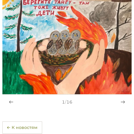
1
/
16
← К новостям