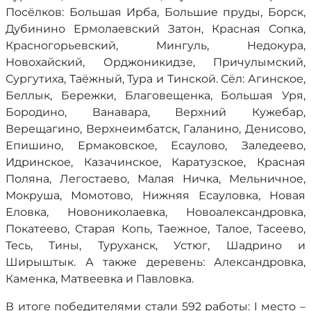
Посёлков: Большая Ирба, Большие пруды, Борск,
Дубинино Ермолаевский Затон, Красная Сопка,
Красногорьевский, Мингуль, Недокура,
Новохайский, Орджоникидзе, Причулымский,
Сургутиха, Таёжный, Тура и Тинской. Сёл: Агинское,
Беллык, Бережки, Благовещенка, Большая Уря,
Бородино, Ванавара, Верхний Кужебар,
Верещагино, Верхнеимбатск, Галанино, Денисово,
Епишино, Ермаковское, Есаулово, Заледеево,
Идринское, Казачинское, Каратузское, Красная
Поляна, Легостаево, Малая Ничка, Мельничное,
Мокруша, Момотово, Нижняя Есауловка, Новая
Еловка, Новониколаевка, Новоалександровка,
Покатеево, Старая Копь, Таежное, Талое, Тасеево,
Тесь, Тины, Туруханск, Устюг, Шадрино и
Ширыштык. А также деревень: Александровка,
Каменка, Матвеевка и Павловка.
В итоге победителями стали 592 работы: I место –