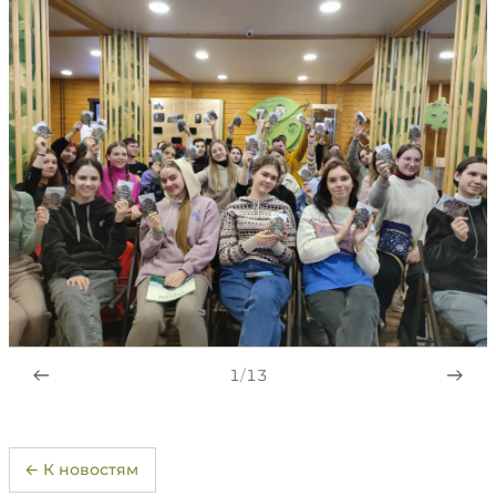
1
/
13
← К новостям