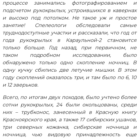
процессе занимались фотографированием и
подсчетом рукокрылых, устроившихся в кавернах
и высоко под потолком. Не такое уж и простое
занятие! Спелеологи обследовали самые
труднодоступные участки и рассказали, что год от
года рукокрылых в Караульной-2 становится
только больше. Год назад, при первичном, не
таком подробном исследовании, было
обнаружено только одно скопление ночниц. В
одну кучку сбились две летучие мышки. В этом
году скоплений оказалось три, и там было по 6, 10
и 12 зверьков.
Всего, по итогам двух походов, было учтено более
сотни рукокрылых, 24 были окольцованы, среди
них – трубконос, занесенный в Красную книгу
Красноярского края, а также 17 сибирских ушанов,
три северных кожанка, сибирская ночница и
ночница, чью видовую принадлежность еще