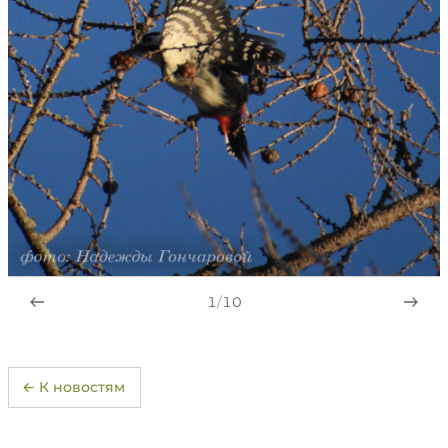
1
/
10
← К новостям