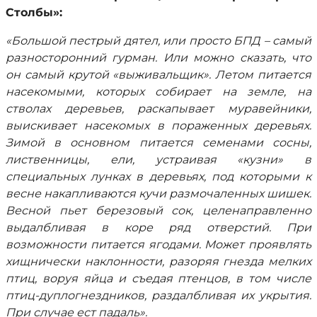
Столбы»:
«Большой пестрый дятел, или просто БПД – самый
разносторонний гурман. Или можно сказать, что
он самый крутой «выживальщик». Летом питается
насекомыми, которых собирает на земле, на
стволах деревьев, раскапывает муравейники,
выискивает насекомых в пораженных деревьях.
Зимой в основном питается семенами сосны,
лиственницы, ели, устраивая «кузни» в
специальных лунках в деревьях, под которыми к
весне накапливаются кучи размочаленных шишек.
Весной пьет березовый сок, целенаправленно
выдалбливая в коре ряд отверстий. При
возможности питается ягодами. Может проявлять
хищнически наклонности, разоряя гнезда мелких
птиц, воруя яйца и съедая птенцов, в том числе
птиц-дуплогнездников, раздалбливая их укрытия.
При случае ест падаль».