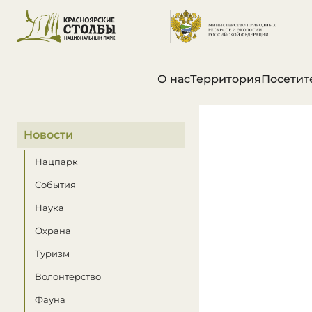
О нас
Территория
Посетит
В этом разделе
Новости
Нацпарк
События
Наука
Охрана
Туризм
Волонтерство
Фауна