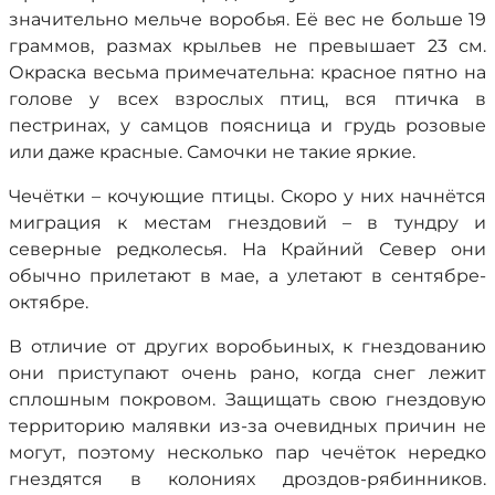
значительно мельче воробья. Её вес не больше 19
граммов, размах крыльев не превышает 23 см.
Окраска весьма примечательна: красное пятно на
голове у всех взрослых птиц, вся птичка в
пестринах, у самцов поясница и грудь розовые
или даже красные. Самочки не такие яркие.
Чечётки – кочующие птицы. Скоро у них начнётся
миграция к местам гнездовий – в тундру и
северные редколесья. На Крайний Север они
обычно прилетают в мае, а улетают в сентябре-
октябре.
В отличие от других воробьиных, к гнездованию
они приступают очень рано, когда снег лежит
сплошным покровом. Защищать свою гнездовую
территорию малявки из-за очевидных причин не
могут, поэтому несколько пар чечёток нередко
гнездятся в колониях дроздов-рябинников.