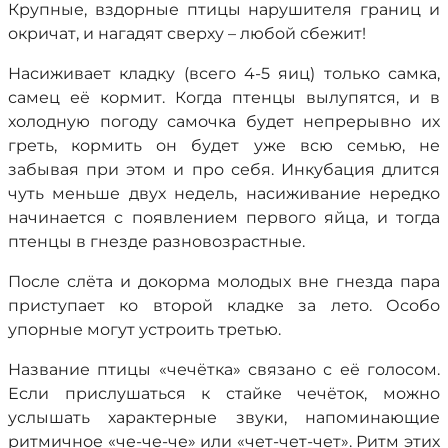
Крупные, вздорные птицы нарушителя границ и
окричат, и нагадят сверху – любой сбежит!
Насиживает кладку (всего 4-5 яиц) только самка,
самец её кормит. Когда птенцы вылупятся, и в
холодную погоду самочка будет непрерывно их
греть, кормить он будет уже всю семью, не
забывая при этом и про себя. Инкубация длится
чуть меньше двух недель, насиживание нередко
начинается с появлением первого яйца, и тогда
птенцы в гнезде разновозрастные.
После слёта и докорма молодых вне гнезда пара
приступает ко второй кладке за лето. Особо
упорные могут устроить третью.
Название птицы «чечётка» связано с её голосом.
Если прислушаться к стайке чечёток, можно
услышать характерные звуки, напоминающие
ритмичное «че-че-че» или «чет-чет-чет». Ритм этих