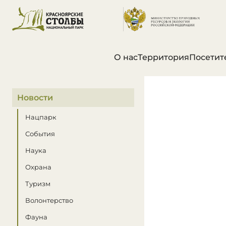
О нас
Территория
Посетит
В этом разделе
Новости
Нацпарк
События
Наука
Охрана
Туризм
Волонтерство
Фауна