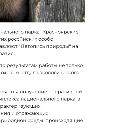
онального парка "Красноярские
гих россйиских особо
авляют "Летопись природы" на
разия.
по результатам работы не только
а охраны, отдела экологического
.
является получение оперативной
плекса национального парка, а
характеризующих
яния и отражающих
природной среды, происходящие