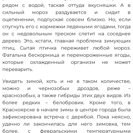
рядом с водой, таская оттуда вкусняшки. А в
сильный мороз раздувается и сидит в
оцепенении, подпуская совсем близко. Но, если
спугнуть его с кормежки ледяными ягодами, тогда
он с недовольным треском слетит на соседнее
дерево. Это, кстати, главная проблема зимующих
птиц. Сытая птичка переживет любой мороз.
Фатальна бескормица и перемороженные ягоды,
которые охлажденный организм не может
переварить.
Увидеть зимой, хоть и не в таком количестве,
можно и чернозобых дроздов, реже –
краснозобых, а также гибриды этих двух видов. Из
более редких – белобровик. Кроме того, в
Красноярске в начале зимы в центре города была
зафиксирована встреча с дерябой. Пока неясно,
удачно ли закончилась для него зимовка, тем
более, с февральскими температурными