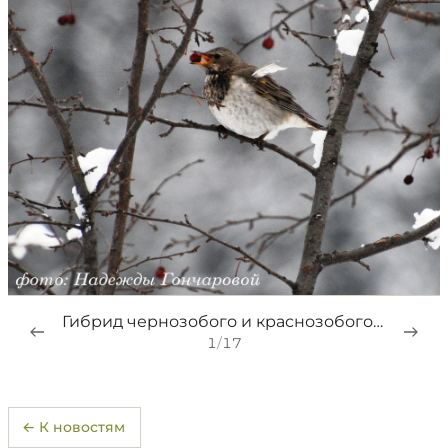
Гибрид чернозобого и краснозобого дрозда
1
/
17
← К новостям