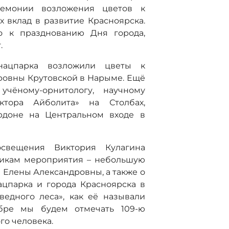
ремонии возложения цветов к
 вклад в развитие Красноярска.
о к празднованию Дня города,
.
нацпарка возложили цветы к
ровны Крутовской в Нарыме. Ещё
чёному-орнитологу, научному
ктора Айболита» на Столбах,
рдоне на Центральном входе в
освещения Виктория Кулагина
никам мероприятия – небольшую
 Елены Александровны, а также о
ацпарка и города Красноярска в
ведного леса», как её называли
ябре мы будем отмечать 109-ю
го человека.