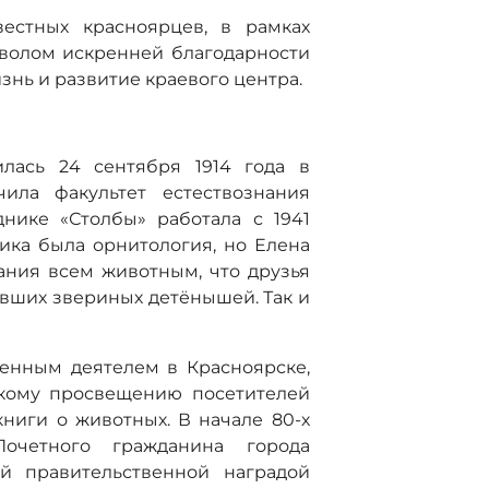
естных красноярцев, в рамках
мволом искренней благодарности
знь и развитие краевого центра.
илась 24 сентября 1914 года в
чила факультет естествознания
днике «Столбы» работала с 1941
ика была орнитология, но Елена
ания всем животным, что друзья
евших звериных детёнышей. Так и
енным деятелем в Красноярске,
скому просвещению посетителей
ниги о животных. В начале 80-х
Почетного гражданина города
ой правительственной наградой