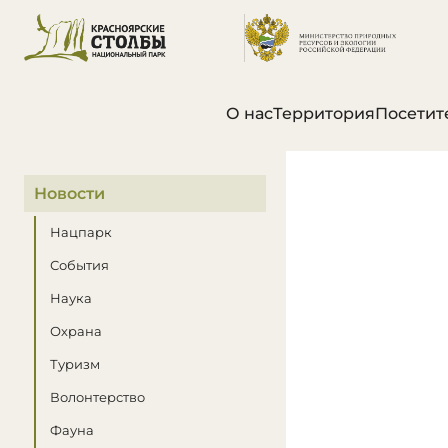
О нас
Территория
Посетит
В этом разделе
Новости
Нацпарк
События
Наука
Охрана
Туризм
Волонтерство
Фауна