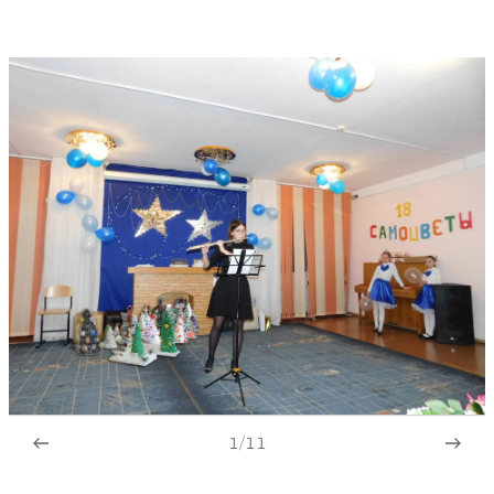
1
/
11