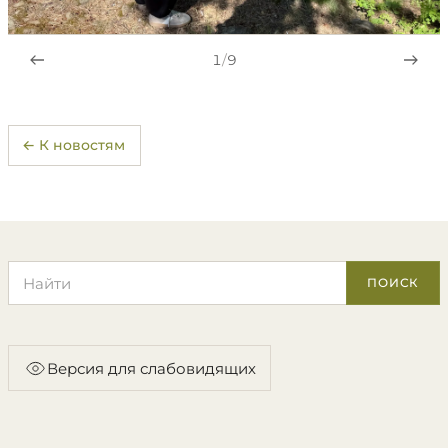
1
/
9
← К новостям
Поиск по сайту
ПОИСК
Версия для слабовидящих