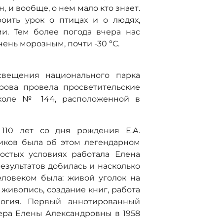
 и вообще, о нем мало кто знает.
оить урок о птицах и о людях,
и. Тем более погода вчера нас
чень морозным, почти -30 ºС.
освещения национального парка
рова провела просветительские
школе № 144, расположенной в
 110 лет со дня рождения Е.А.
ников была об этом легендарном
ростых условиях работала Елена
езультатов добилась и насколько
ловеком была: живой уголок на
 живопись, создание книг, работа
логия. Первый аннотированный
ера Елены Александровны в 1958