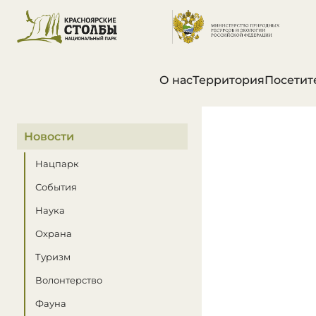
О нас
Территория
Посетит
В этом разделе
Новости
Нацпарк
События
Наука
Охрана
Туризм
Волонтерство
Фауна