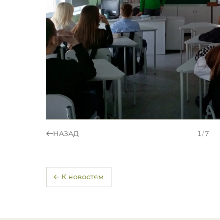
НАЗАД
1
/
7
← К новостям